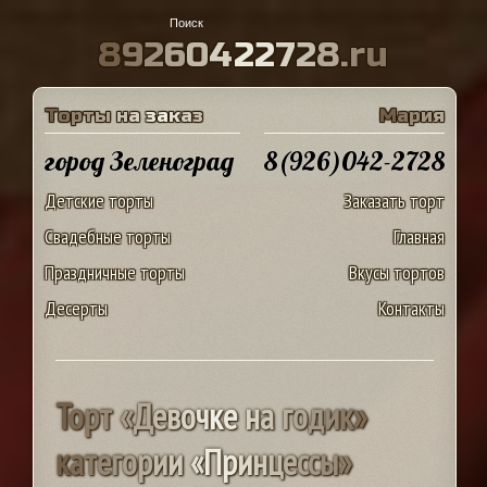
8
9
2
6
0
4
2
2
7
2
8
.
r
u
Т
о
р
т
ы
н
а
з
а
к
а
з
М
а
р
и
я
город Зеленоград
8(926)042-2728
Детские торты
Заказать торт
Свадебные торты
Главная
Праздничные торты
Вкусы тортов
Десерты
Контакты
Т
о
р
т
«
Д
е
в
о
ч
к
е
н
а
г
о
д
и
к
»
к
а
т
е
г
о
р
и
и
«
П
р
и
н
ц
е
с
с
ы
»