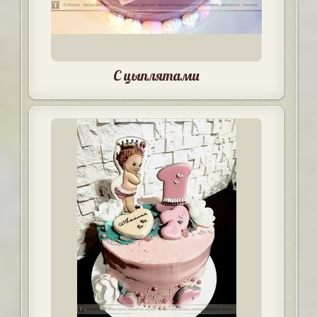
С цыплятами