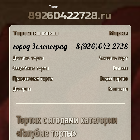
8
9
2
6
0
4
2
2
7
2
8
.
r
u
Т
о
р
т
ы
н
а
з
а
к
а
з
М
а
р
и
я
город Зеленоград
8(926)042-2728
Детские торты
Заказать торт
Свадебные торты
Главная
Праздничные торты
Вкусы тортов
Десерты
Контакты
Т
о
р
т
и
к
с
я
г
о
д
а
м
и
к
а
т
е
г
о
р
и
и
«
Г
о
л
у
б
ы
е
т
о
р
т
ы
»