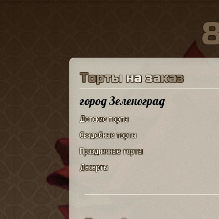
Т
о
р
т
ы
н
а
з
а
к
а
з
город Зеленоград
Детские торты
Свадебные торты
Праздничные торты
Десерты