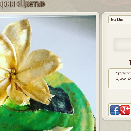
о
р
и
и
«
Ц
в
е
т
ы
»
Вес: 1.3кг.
Муссовый т
украшен б