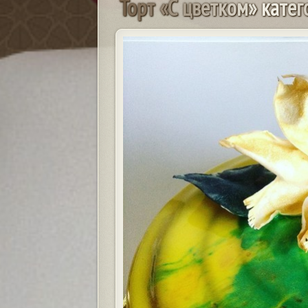
Т
о
р
т
«
С
ц
в
е
т
к
о
м
»
к
а
т
е
г