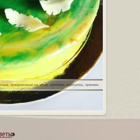
веты
»