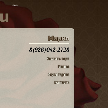
u
М
а
р
и
я
8(926)042-2728
Заказать торт
Главная
Вкусы тортов
Контакты