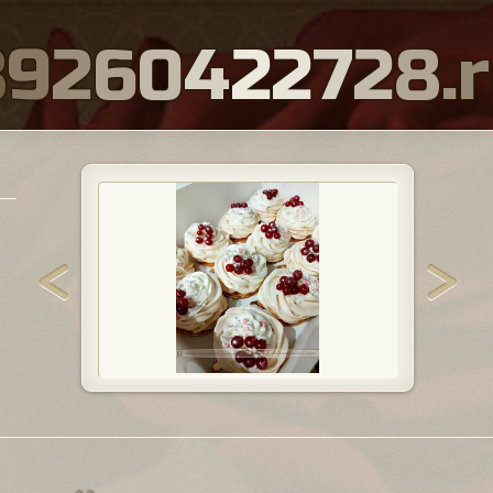
8
9
2
6
0
4
2
2
7
2
8
.
r