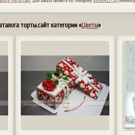
алога торты.сайт
. Для заказа звоните по телефону:
89260422728
(Зеленог
аталога торты.сайт категории «
Цветы
»