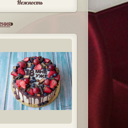
Нежность
ения
»