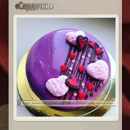
«
С
е
р
д
е
ч
к
и
»