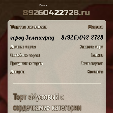
8
9
2
6
0
4
2
2
7
2
8
.
r
u
Т
о
р
т
ы
н
а
з
а
к
а
з
М
а
р
и
я
город Зеленоград
8(926)042-2728
Детские торты
Заказать торт
Свадебные торты
Главная
Праздничные торты
Вкусы тортов
Десерты
Контакты
Т
о
р
т
«
М
у
с
с
о
в
ы
й
с
с
е
р
д
е
ч
к
а
м
и
»
к
а
т
е
г
о
р
и
и