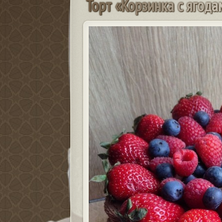
Т
о
р
т
«
К
о
р
з
и
н
к
а
с
я
г
о
д
а