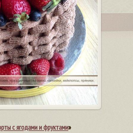
орты с ягодами и фруктами
»