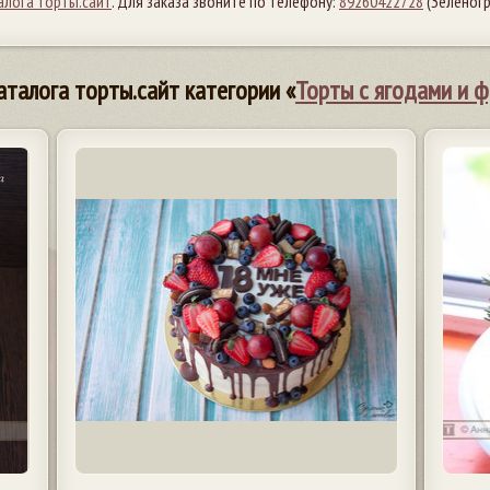
алога торты.сайт
. Для заказа звоните по телефону:
89260422728
(Зеленог
аталога торты.сайт категории «
Торты с ягодами и 