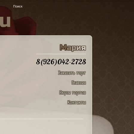
u
М
а
р
и
я
8(926)042-2728
Заказать торт
Главная
Вкусы тортов
Контакты