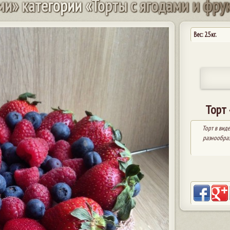
м
и
»
к
а
т
е
г
о
р
и
и
«
Т
о
р
т
ы
с
я
г
о
д
а
м
и
и
ф
р
у
Вес: 2.5кг.
Торт 
Торт в вид
разнообраз