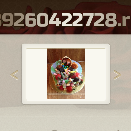
8
9
2
6
0
4
2
2
7
2
8
.
r