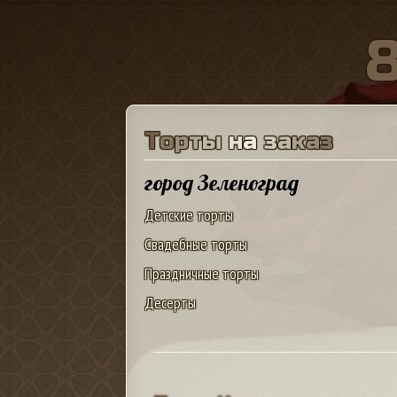
Т
о
р
т
ы
н
а
з
а
к
а
з
город Зеленоград
Детские торты
Свадебные торты
Праздничные торты
Десерты