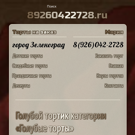
8
9
2
6
0
4
2
2
7
2
8
.
r
u
Т
о
р
т
ы
н
а
з
а
к
а
з
М
а
р
и
я
город Зеленоград
8(926)042-2728
Детские торты
Заказать торт
Свадебные торты
Главная
Праздничные торты
Вкусы тортов
Десерты
Контакты
Г
о
л
у
б
о
й
т
о
р
т
и
к
к
а
т
е
г
о
р
и
и
«
Г
о
л
у
б
ы
е
т
о
р
т
ы
»