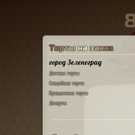
Т
о
р
т
ы
н
а
з
а
к
а
з
город Зеленоград
Детские торты
Свадебные торты
Праздничные торты
Десерты