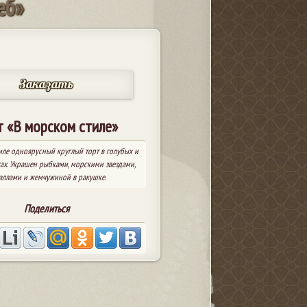
е
б
»
Заказать
т «В морском стиле»
иле одноярусный круглый торт в голубых и
ах. Украшен рыбками, морскими звездами,
аллами и жемчужиной в ракушке.
Поделиться