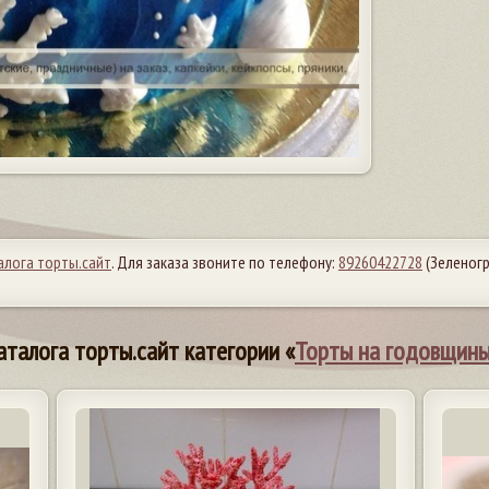
алога торты.сайт
. Для заказа звоните по телефону:
89260422728
(Зеленог
аталога торты.сайт категории «
Торты на годовщины