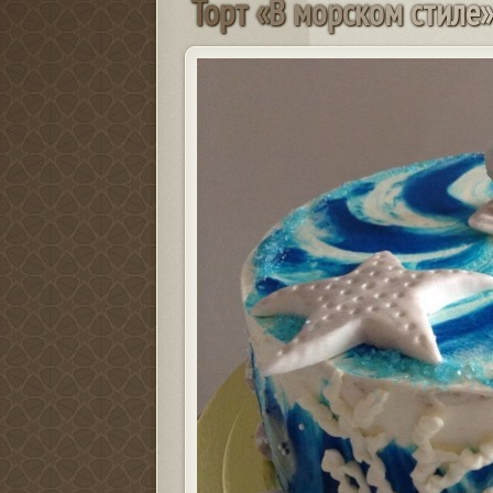
Т
о
р
т
«
В
м
о
р
с
к
о
м
с
т
и
л
е
»