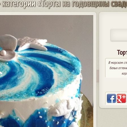
к
а
т
е
г
о
р
и
и
«
Т
о
р
т
ы
н
а
г
о
д
о
в
щ
и
н
ы
с
в
а
д
Тор
В морском ст
белых оттенк
кор