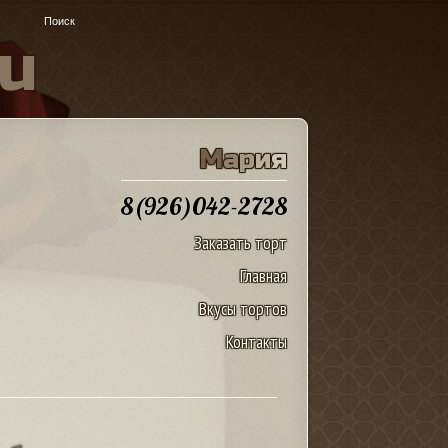
u
М
а
р
и
я
8(926)042-2728
Заказать торт
Главная
Вкусы тортов
Контакты