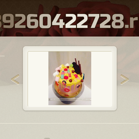
8
9
2
6
0
4
2
2
7
2
8
.
r