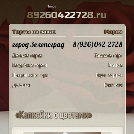
8
9
2
6
0
4
2
2
7
2
8
.
r
u
Т
о
р
т
ы
н
а
з
а
к
а
з
М
а
р
и
я
город Зеленоград
8(926)042-2728
Детские торты
Заказать торт
Свадебные торты
Главная
Праздничные торты
Вкусы тортов
Десерты
Контакты
«
К
а
п
к
е
й
к
и
с
ц
в
е
т
а
м
и
»